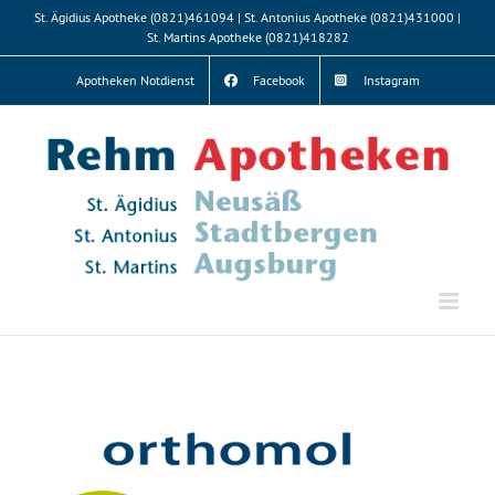
Zum
St. Ägidius Apotheke (0821)461094 | St. Antonius Apotheke (0821)431000 |
Inhalt
St. Martins Apotheke (0821)418282
springen
Apotheken Notdienst
Facebook
Instagram