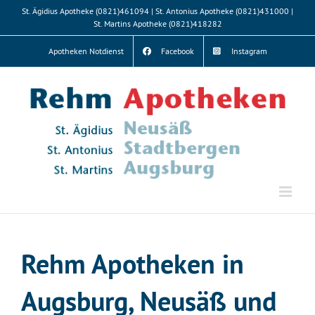
Zum
St. Ägidius Apotheke (0821)461094 | St. Antonius Apotheke (0821)431000 |
Inhalt
St. Martins Apotheke (0821)418282
springen
Apotheken Notdienst
Facebook
Instagram
Rehm Apotheken in
Augsburg, Neusäß und