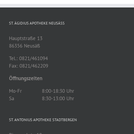
ST. ÄGIDIUS APOTHEKE NEUSÄSS
Hauptstraße 13
86356 Neusäß
Tel.: 0821/461094
Fax: 0821/462209
Öffnungszeiten
Mo-Fr
8:00-18:30 Uhr
Sa
8:30-13:00 Uhr
ST. ANTONIUS APOTHEKE STADTBERGEN