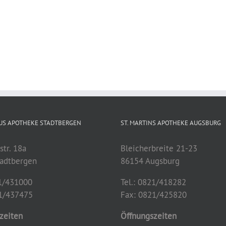
IUS APOTHEKE STADTBERGEN
ST. MARTINS APOTHEKE AUGSBURG
str. 18a
Bleicherbreite 21-23
adtbergen
86154 Augsburg
21/431000
Tel.: 0821/418282
1/437475
Fax: 0821/
425820
zeiten
Öffnungszeiten