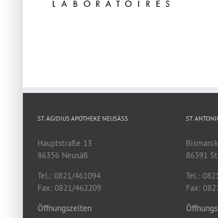
ST. ÄGIDIUS APOTHEKE NEUSÄSS
ST. ANTON
Hauptstraße 13
Bismarck
86356 Neusäß
86391 St
Tel.: 0821/461094
Tel.: 08
Fax: 0821/462209
Fax: 082
Öffnungszeiten
Öffnungs