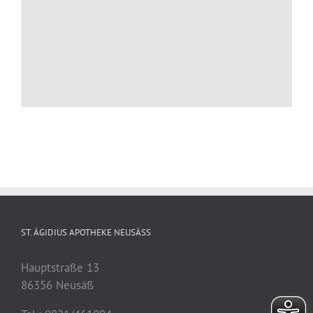
ST. ÄGIDIUS APOTHEKE NEUSÄSS
Hauptstraße 13
86356 Neusäß