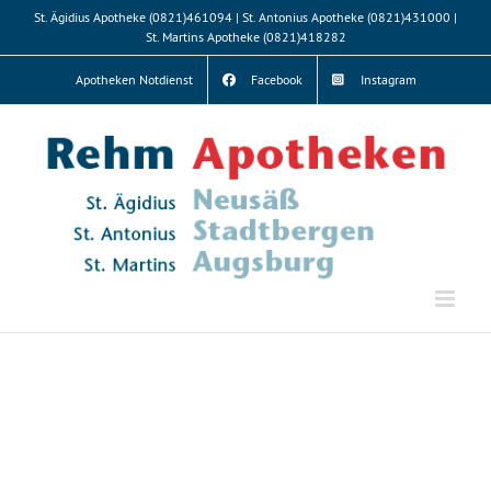
Zum
St. Ägidius Apotheke (0821)461094 | St. Antonius Apotheke (0821)431000 |
Inhalt
St. Martins Apotheke (0821)418282
springen
Apotheken Notdienst
Facebook
Instagram